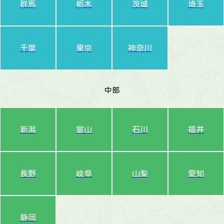
群馬
栃木
茨城
埼玉
千葉
東京
神奈川
中部
新潟
富山
石川
福井
長野
岐阜
山梨
愛知
静岡