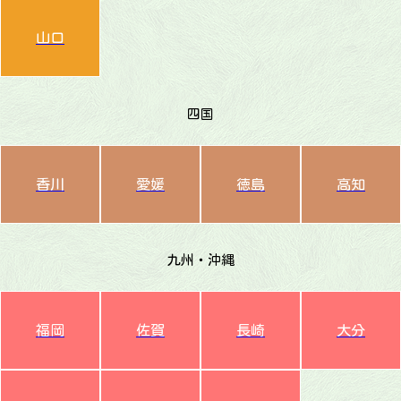
山口
四国
香川
愛媛
徳島
高知
九州・沖縄
福岡
佐賀
長崎
大分