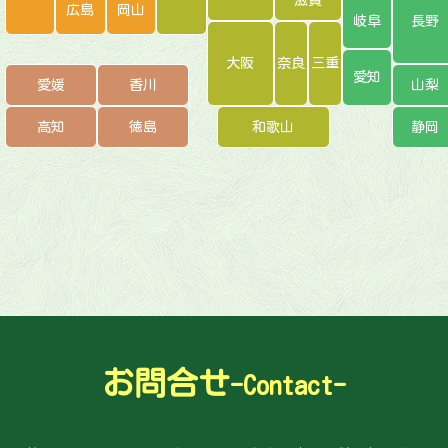
広島
岡山
岐阜
長野
大阪
奈良
三重
愛知
愛媛
香川
山梨
高知
徳島
和歌山
静岡
お問合せ
-Contact-