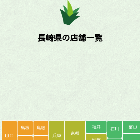
長崎県の店舗一覧
福井
富山
島根
鳥取
石川
京都
山口
兵庫
滋賀