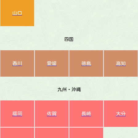
山口
四国
香川
愛媛
徳島
高知
九州・沖縄
福岡
佐賀
長崎
大分