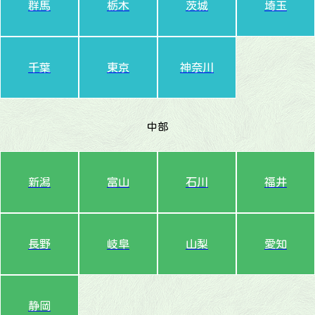
群馬
栃木
茨城
埼玉
千葉
東京
神奈川
中部
新潟
富山
石川
福井
長野
岐阜
山梨
愛知
静岡