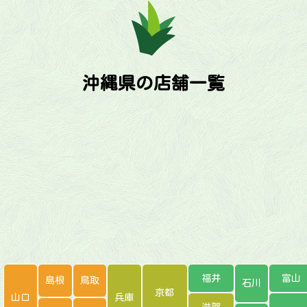
沖縄県の店舗一覧
福井
富山
島根
鳥取
石川
京都
山口
兵庫
滋賀