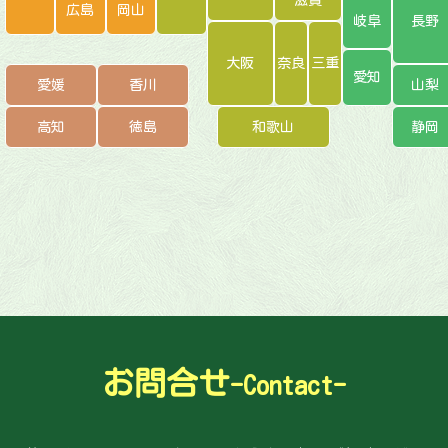
広島
岡山
岐阜
長野
大阪
奈良
三重
愛知
愛媛
香川
山梨
高知
徳島
和歌山
静岡
お問合せ
-Contact-