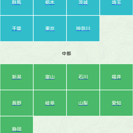
群馬
栃木
茨城
埼玉
千葉
東京
神奈川
中部
新潟
富山
石川
福井
長野
岐阜
山梨
愛知
静岡