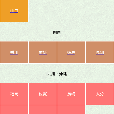
山口
四国
香川
愛媛
徳島
高知
九州・沖縄
福岡
佐賀
長崎
大分