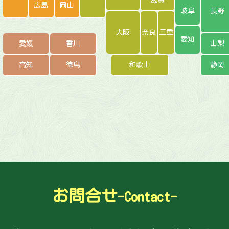
広島
岡山
岐阜
長野
大阪
奈良
三重
愛知
愛媛
香川
山梨
高知
徳島
和歌山
静岡
お問合せ
-Contact-