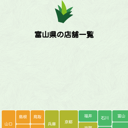
富山県の店舗一覧
福井
富山
島根
鳥取
石川
京都
山口
兵庫
滋賀