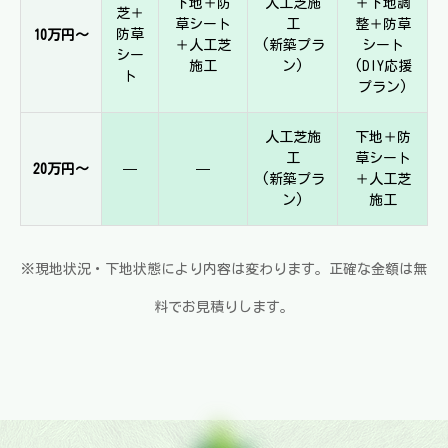
下地＋防
人工芝施
＋下地調
芝＋
草シート
工
整＋防草
防草
10万円〜
＋人工芝
(新築プラ
シート
シー
施工
ン)
(DIY応援
ト
プラン)
人工芝施
下地＋防
工
草シート
—
—
20万円〜
(新築プラ
＋人工芝
ン)
施工
※現地状況・下地状態により内容は変わります。正確な金額は無
料でお見積りします。