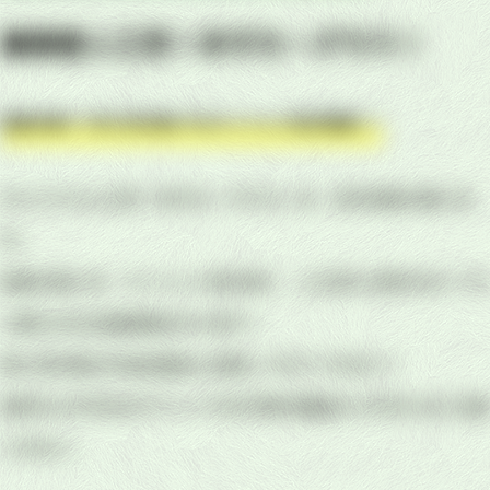
高密度人工芝！ますたーグラス！
密度が違う！同じ芝の長さでもクッション性が段違い！
オリジナル人工芝「ますたーグラス」は、芝の密度が違いま
す。
密度が高い分、クッション性が高く、人工芝とは思えないくら
い柔らかなお庭環境を作ります！
同じ芝の長さの他社製品と比較してみてください！
気持ちよすぎるのでペットやお子様の寝転がりすぎにはご注意
ください。