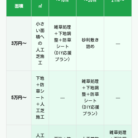
～10㎡
～20㎡
21㎡～
面積
㎡
小さ
雑草処理
い面
＋下地調
積へ
整＋防草
砂利敷き
3万円〜
の
—
シート
詰め
人工
(DIY応援
芝施
プラン)
工
下地
雑草処理
＋防
＋下地調
草シ
整＋防草
5万円〜
ート
—
—
シート
＋人
(DIY応援
工芝
プラン)
施工
雑草処理
人工