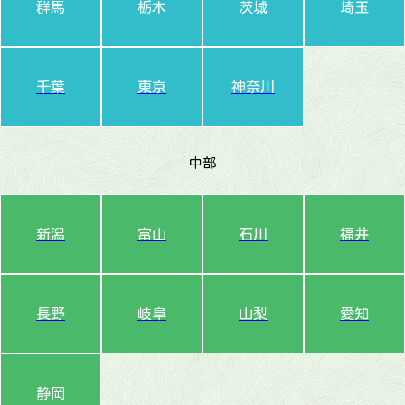
群馬
栃木
茨城
埼玉
千葉
東京
神奈川
中部
新潟
富山
石川
福井
長野
岐阜
山梨
愛知
静岡