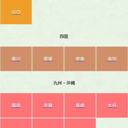
山口
四国
香川
愛媛
徳島
高知
九州・沖縄
福岡
佐賀
長崎
大分